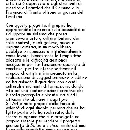
artisti si è approcciato agli strumenti di
crescita e finanziari che il Comune e la
Provincia di Trento offrono ai giovani del
territorio.
Con questo progetto, il gruppo ha
approfondito la ricerca sulla possibilità di
sviluppare un sistema che possa
promuovere arte e cultura lontano dai
soliti contesti, quali gallerie, musei e
impianti artistici, in un modo libero,
pubblico e riconosciuto istituzionalmente
come lavoro. Nonostante le tempistiche
dilatate e le difficoltà gestionali
necessarie per far funzionare qualcosa di
condiviso, per tre intense settimane il
gruppo di artisti si è impegnato nella
realizzazione di suggestioni visive e uditive
ed ha animato il quartiere con eventi
culturali e momenti di formazione, dando
vita ad una contaminazione creativa che
è stata percepita e vissuta da tutti i
cittadini che abitano il quartiere.
S.T.Art è nato proprio dalla forza di
volontà di ogni singola persona che ne ha
fatto parte e lo ha realizzato, dallo
sforzo di ognuno che si è prodigato nel
proprio settore per rendere il progetto
una sorta di
Salon artistico
, simile ad una