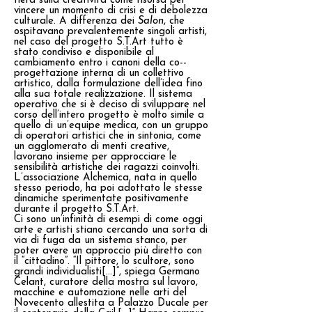
fiera sulla creatività come risorsa per
vincere un momento di crisi e di debolezza
culturale. A differenza dei
Salon
, che
ospitavano prevalentemente singoli artisti,
nel caso del progetto S.T.Art tutto è
stato condiviso e disponibile al
cambiamento entro i canoni della co-­
progettazione interna di un collettivo
artistico, dalla formulazione dell’idea fino
alla sua totale realizzazione. Il sistema
operativo che si è deciso di sviluppare nel
corso dell’intero progetto è molto simile a
quello di un’equipe medica, con un gruppo
di operatori artistici che in sintonia, come
un agglomerato di menti creative,
lavorano insieme per approcciare le
sensibilità artistiche dei ragazzi coinvolti.
L’associazione Alchemica, nata in quello
stesso periodo, ha poi adottato le stesse
dinamiche sperimentate positivamente
durante il progetto S.T.Art.
Ci sono un’infinità di esempi di come oggi
arte e artisti stiano cercando una sorta di
via di fuga da un sistema stanco, per
poter avere un approccio più diretto con
il “cittadino”. “Il pittore, lo scultore, sono
grandi individualisti[...]”, spiega Germano
Celant, curatore della mostra sul lavoro,
macchine e automazione nelle arti del
Novecento allestita a Palazzo Ducale per