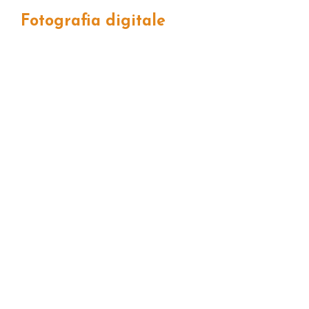
Fotografia
digitale
Come stimolare la creatività nella
fotografia? Conquistando più
competenze in ambito progettuale e
tecnico, e collaborando con gli altri.
A cura di Luca Chistè e Ruben
Cortelletti