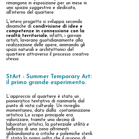
rimangono in esposizione per un mese in
uno spazio suggestivo e dedicato,
all’interno del quartiere.
L’intero progetto si sviluppa secondo
dinamiche di
condivisione di idee e
competenze in connessione con la
realtà territoriale
; infatti, i giovani
artisti, lavorano quotidianamente alla
realizzazione delle opere, animando gli
spazi naturali e architettonici del
quartiere attraverso il processo creativo
stesso.
StArt - Summer Temporary Art:
il primo grande esperimento.
L’approccio al quartiere è stato un
pionieristico tentativo di rianimarlo dal
punto di vista culturale. Un risveglio
momentaneo, dato dalla contaminazione
artistica Lo scopo principale era
valorizzare, tramite una decina di
laboratori artistici, la potenziale utilità e
bellezza di una zona altrimenti
abbandonata a critiche e polemiche sterili.
É stata la prima volta che il gruppo di