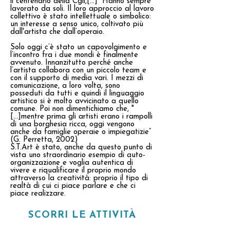
il centenario della Cgil,[...]“ Hanno sempre
lavorato da soli. Il loro approccio al lavoro
collettivo è stato intellettuale o simbolico:
un interesse a senso unico, coltivato più
dall'artista che dall’operaio.
Solo oggi c’è stato un capovolgimento e
l’incontro fra i due mondi è finalmente
avvenuto. Innanzitutto perché anche
l’artista collabora con un piccolo team e
con il supporto di media vari. I mezzi di
comunicazione, a loro volta, sono
posseduti da tutti e quindi il linguaggio
artistico si è molto avvicinato a quello
comune. Poi non dimentichiamo che, "
[...]mentre prima gli artisti erano i rampolli
di una borghesia ricca, oggi vengono
anche da famiglie operaie o impiegatizie”
(G. Perretta, 2002)
S.T.Art è stato, anche da questo punto di
vista uno straordinario esempio di auto­-
organizzazione e voglia autentica di
vivere e riqualificare il proprio mondo
attraverso la creatività: proprio il tipo di
realtà di cui ci piace parlare e che ci
piace realizzare.
SCORRI LE ATTIVITÀ