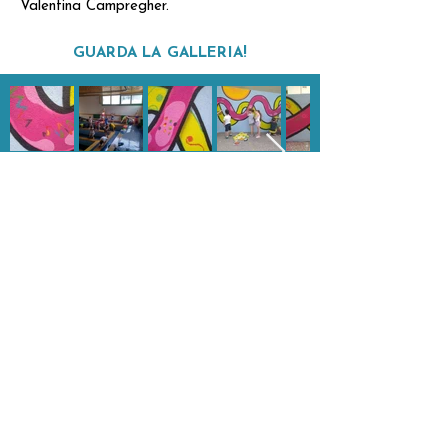
Valentina Campregher.
GUARDA LA GALLERIA!
TORNA ALL' ARCHIVIO
ALCHEMICA APS
CF: 96104920226
SEDE FISICA - Via della Canova, 42 | 38121, Trento
ITALY
su appuntamento lun/ven dalle 14 alle 18