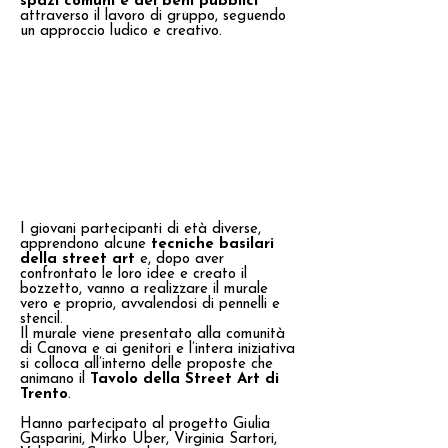
spazi comuni e dei beni pubblici
attraverso il lavoro di gruppo, seguendo
un approccio ludico e creativo.
I giovani partecipanti di età diverse,
apprendono alcune
tecniche basilari
della street art
e, dopo aver
confrontato le loro idee e creato il
bozzetto, vanno a realizzare il murale
vero e proprio, avvalendosi di pennelli e
stencil.
Il murale viene presentato alla comunità
di Canova e ai genitori e l’intera iniziativa
si colloca all’interno delle proposte che
animano il
Tavolo della Street Art di
Trento
.
Hanno partecipato al progetto Giulia
Gasparini, Mirko Uber, Virginia Sartori,