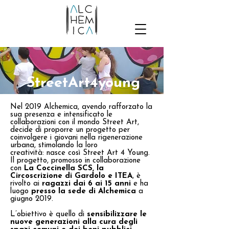
StreetArt4young
Nel 2019 Alchemica, avendo rafforzato la
sua presenza e intensificato le
collaborazioni con il mondo Street Art,
decide di proporre un progetto per
coinvolgere i giovani nella rigenerazione
urbana, stimolando la loro
creatività: nasce così Street Art 4 Young.
Il progetto, promosso in collaborazione
con
La Coccinella SCS, la
Circoscrizione di Gardolo e ITEA
, è
rivolto ai
ragazzi dai 6 ai 15 anni
e ha
luogo
presso la sede di Alchemica
a
giugno 2019.
L’obiettivo è quello di
sensibilizzare le
nuove generazioni alla cura degli