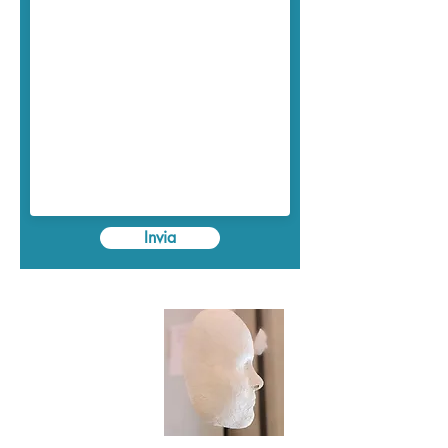
Invia
Clicca qui
per leggere
le storie di
chi ha
partecipato