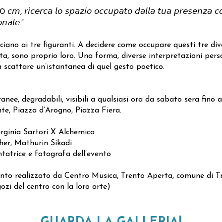
𝘮, 𝘳𝘪𝘤𝘦𝘳𝘤𝘢 𝘭𝘰 𝘴𝘱𝘢𝘻𝘪𝘰 𝘰𝘤𝘤𝘶𝘱𝘢𝘵𝘰 𝘥𝘢𝘭𝘭𝘢 𝘵𝘶𝘢 𝘱𝘳𝘦𝘴𝘦𝘯𝘻𝘢 𝘤𝘰𝘳
𝘯𝘢𝘭𝘦.”
asciano ai tre figuranti. A decidere come occupare questi tre di
sta, sono proprio loro. Una forma, diverse interpretazioni perso
a scattare un’istantanea di quel gesto poetico.
oranee, degradabili, visibili a qualsiasi ora da sabato sera fino 
nte, Piazza d’Arogno, Piazza Fiera.
rginia Sartori X Alchemica
her, Mathurin Sikadi
tatrice e fotografa dell’evento
ento realizzato da Centro Musica, Trento Aperta, comune di Tr
gozi del centro con la loro arte)