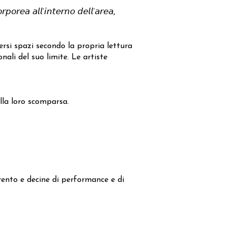
𝘰𝘳𝘦𝘢 𝘢𝘭𝘭’𝘪𝘯𝘵𝘦𝘳𝘯𝘰 𝘥𝘦𝘭𝘭’𝘢𝘳𝘦𝘢,
versi spazi secondo la propria lettura
nali del suo limite. Le artiste
alla loro scomparsa.
ento e decine di performance e di