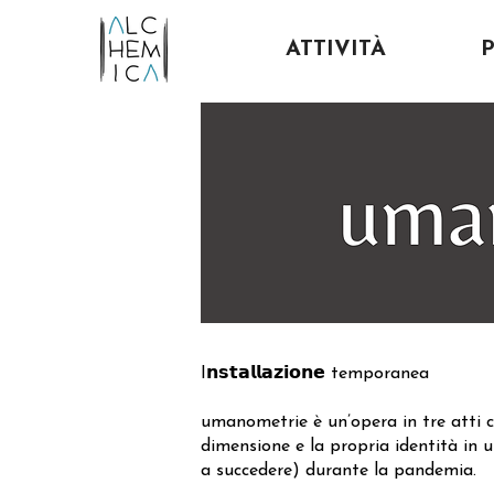
ATTIVITÀ
I𝗻𝘀𝘁𝗮𝗹𝗹𝗮𝘇𝗶𝗼𝗻𝗲 temporanea
umanometrie è un’opera in tre atti ch
dimensione e la propria identità in 
a succedere) durante la pandemia.