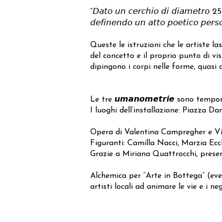
“𝘋𝘢𝘵𝘰 𝘶𝘯 𝘤𝘦𝘳𝘤𝘩𝘪𝘰 𝘥𝘪 𝘥𝘪𝘢𝘮𝘦𝘵𝘳𝘰 250 
𝘥𝘦𝘧𝘪𝘯𝘦𝘯𝘥𝘰 𝘶𝘯 𝘢𝘵𝘵𝘰 𝘱𝘰𝘦𝘵𝘪𝘤𝘰 𝘱𝘦𝘳𝘴
Queste le istruzioni che le artiste l
del concetto e il proprio punto di vi
dipingono i corpi nelle forme, quasi 
Le tre 𝙪𝙢𝙖𝙣𝙤𝙢𝙚𝙩𝙧𝙞𝙚 sono temp
I luoghi dell’installazione: Piazza Da
Opera di Valentina Campregher e Vi
Figuranti: Camilla Nacci, Marzia Ecc
Grazie a Miriana Quattrocchi, presen
Alchemica per “Arte in Bottega” (ev
artisti locali ad animare le vie e i ne