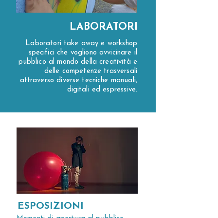
LABORATORI
Laboratori take away e workshop
specifici che vogliono avvicinare il
pubblico al mondo della creatività e
delle competenze trasversali
attraverso diverse tecniche manuali,
digitali ed espressive.
ESPOSIZIONI