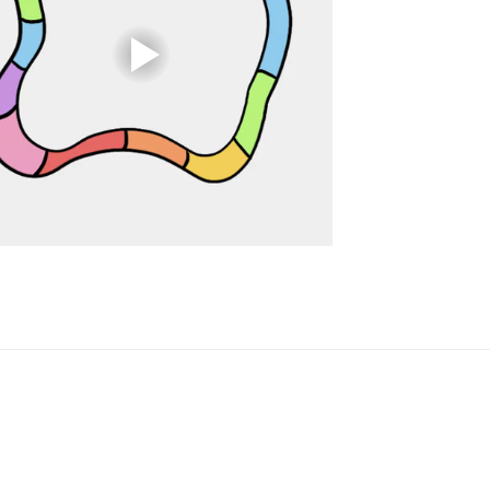
 | 38121, Trento ITALY
e 18