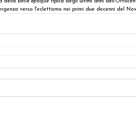
a
 della 
belle époque
 tipica degli ultimi anni dell'Ottocen
ergenza verso l'eclettismo nei primi due decenni del 
Nov