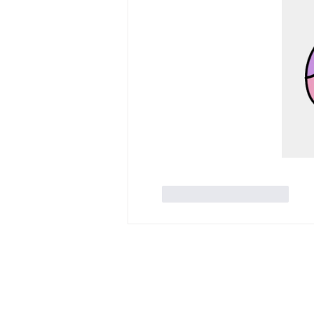
Mi piace
Rispondi
ALCHEMICA APS
CF: 96104920226
SEDE FISICA - Via della Canova, 42
su appuntamento lun/ven dalle 14 all