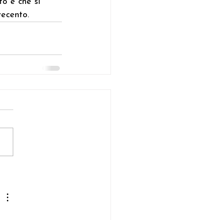
to e che si 
ecento
.