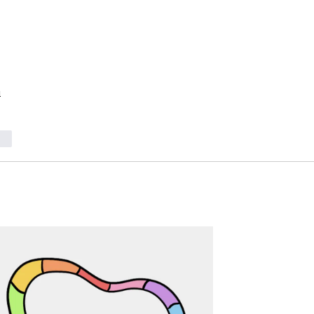
i
ndi