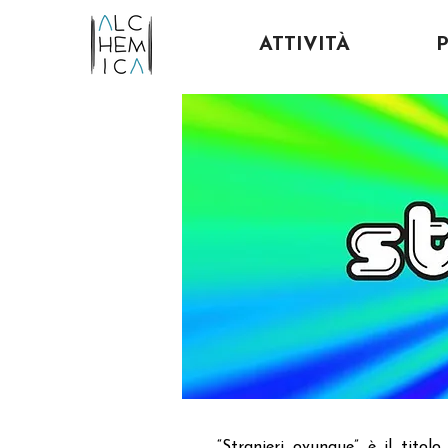
ATTIVITÀ
“Stranieri ovunque” è il titol