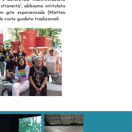
straneità”, abbiamo intitolato
eam gite esperienziale (Matteo
 visite guidate tradizionali.